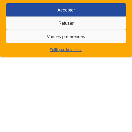
Accepter
Refuser
Cet article vous a plu ? Partagez-le !
Voir les préférences
Politique de cookies
Contactez votre expert en chauffage &
climatisation
N’hésitez pas à nous contacter pour obtenir un devis
gratuit ou pour toute information complémentaire.