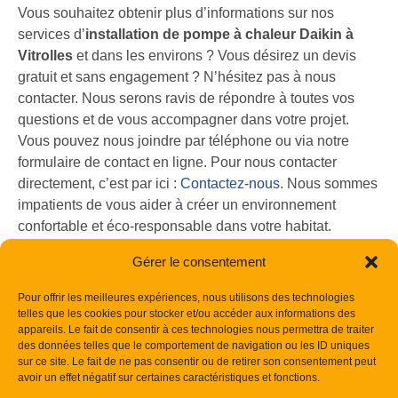
Vous souhaitez obtenir plus d’informations sur nos
services d’
installation de pompe à chaleur Daikin à
Vitrolles
et dans les environs ? Vous désirez un devis
gratuit et sans engagement ? N’hésitez pas à nous
contacter. Nous serons ravis de répondre à toutes vos
questions et de vous accompagner dans votre projet.
Vous pouvez nous joindre par téléphone ou via notre
formulaire de contact en ligne. Pour nous contacter
directement, c’est par ici :
Contactez-nous
. Nous sommes
impatients de vous aider à créer un environnement
confortable et éco-responsable dans votre habitat.
Nous intervenons sur l’ensemble des Bouches-du-
Gérer le consentement
Rhône, y compris Aix-en-Provence, Salon-de-Provence,
Pour offrir les meilleures expériences, nous utilisons des technologies
Marignane et Venelles. Notre zone d’intervention est
telles que les cookies pour stocker et/ou accéder aux informations des
vaste pour répondre au mieux à vos besoins. Alors,
appareils. Le fait de consentir à ces technologies nous permettra de traiter
n’attendez plus, contactez-nous dès aujourd’hui pour
des données telles que le comportement de navigation ou les ID uniques
sur ce site. Le fait de ne pas consentir ou de retirer son consentement peut
discuter de votre projet d’
installation de pompe à
avoir un effet négatif sur certaines caractéristiques et fonctions.
chaleur Daikin
!