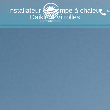
Installateur de pompe à chaleur
Da
Daikin à Vitrolles