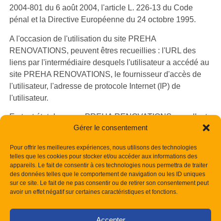
2004-801 du 6 août 2004, l'article L. 226-13 du Code
pénal et la Directive Européenne du 24 octobre 1995.
A l'occasion de l'utilisation du site PREHA
RENOVATIONS, peuvent êtres recueillies : l'URL des
liens par l'intermédiaire desquels l'utilisateur a accédé au
site PREHA RENOVATIONS, le fournisseur d'accès de
l'utilisateur, l'adresse de protocole Internet (IP) de
l'utilisateur.
En tout état de cause PREHA RENOVATIONS ne collecte
Gérer le consentement
des informations personnelles relatives à l'utilisateur que
pour le besoin de certains services proposés par le site
Pour offrir les meilleures expériences, nous utilisons des technologies
PREHA RENOVATIONS. L'utilisateur fournit ces
telles que les cookies pour stocker et/ou accéder aux informations des
informations en toute connaissance de cause, notamment
appareils. Le fait de consentir à ces technologies nous permettra de traiter
des données telles que le comportement de navigation ou les ID uniques
lorsqu'il procède par lui-même à leur saisie. Il est alors
sur ce site. Le fait de ne pas consentir ou de retirer son consentement peut
précisé à l'utilisateur du site PREHA RENOVATIONS
avoir un effet négatif sur certaines caractéristiques et fonctions.
l’obligation ou non de fournir ces informations.
Conformément aux dispositions des articles 38 et
Accepter