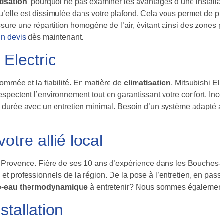
tisation
, pourquoi ne pas examiner les avantages d’une installa
u’elle est dissimulée dans votre plafond. Cela vous permet de p
ssure une répartition homogène de l’air, évitant ainsi des zones 
un devis
dès maintenant.
 Electric
enommée et la fiabilité. En matière de
climatisation
, Mitsubishi 
respectent l’environnement tout en garantissant votre confort. I
 durée avec un entretien minimal. Besoin d’un système adapté
otre allié local
m Provence. Fière de ses 10 ans d’expérience dans les Bouches
 et professionnels de la région. De la pose à l’entretien, en pas
e-eau thermodynamique
à entretenir? Nous sommes également
tallation