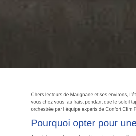
Chers lecteurs de Marignane et ses environs, l’ét
vous chez vous, au frais, pendant que le soleil ta
orchestrée par l’équipe experts de Confort Clim 
Pourquoi opter pour une