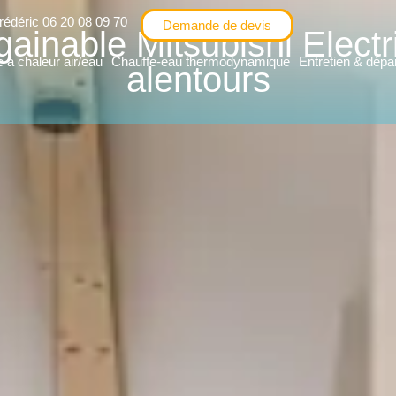
rédéric 06 20 08 09 70
Demande de devis
gainable Mitsubishi Elect
à chaleur air/eau
Chauffe-eau thermodynamique
Entretien & dép
alentours