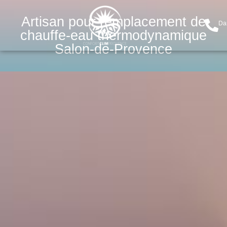
Artisan pour remplacement de
Da
chauffe-eau thermodynamique
Salon-de-Provence