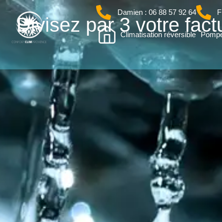
Damien : 06 88 57 92 64
F
Divisez par 3 votre fac
Climatisation réversible
Pompe 