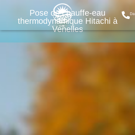
Pose de chauffe-eau
Da
thermodynamique Hitachi à
Venelles